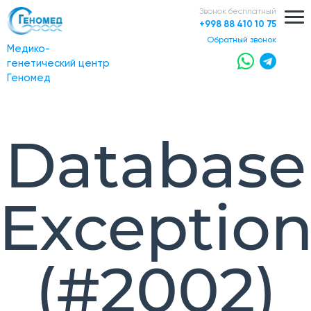
Звонок бесплатный
+998 88 410 10 75
обратный звонок
Медико-
генетический центр
Геномед
Database
Exceptio
(#2002)