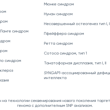
Мюнке синдром
ром
Нунан синдром
дром
Несовершенный остеогенез тип I, II,II
 Ланге синдром
Пфейффера синдром
ндром
Ретта синдром
дром
Сотоса синдром, тип 1
ло синдром
Танатофорная дисплазия, тип I, II
склероз
SYNGAP1
-ассоциированный дефиц
интеллекта
лазия
н на технологии секвенирования нового поколения таргет
генома с дополнителным SNP анализом.