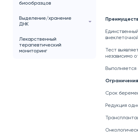
биообразцов
Выделение/хранение
Преимуществ
ДНК
Единственный
внеклеточно
Лекарственный
терапевтический
Тест выявляет
мониторинг
независимо о
Выполняется 
Ограничения
Срок беремен
Редукция одн
Трансплантац
Онкологическ