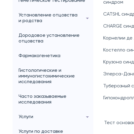
генетическое тестирование
синдром
CATSHL синд
Установление отцовства
и родства
CHARGE син
Дородовое установление
Корнелии де
отцовства
Костелло си
Фармакогенетика
Крузона син
Гистологические и
Элерса-Дан
иммуногистохимические
исследования
Туберозный 
Часто заказываемые
Гипохондроп
исследования
Услуги
Тест основа
Услуги по доставке