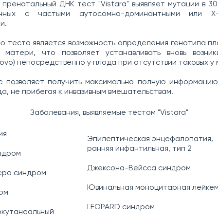
 пренатальный ДНК тест "Vistara" выявляет мутации в 30
анных с частыми аутосомно-доминантными или Х-
и.
 теста является возможность определения генотипа п
 матери, что позволяет устанавливать вновь возни
novo) непосредственно у плода при отсутствии таковых у
е позволяет получить максимально полную информацию
да, не прибегая к инвазивным вмешательствам.
Заболевания, выявляемые тестом "Vistara"
ия
Эпилептическая энцефалопатия,
ранняя инфантильная, тип 2
ндром
Джексона-Вейсса синдром
ера синдром
Ювинальная моноцитарная лейке
ом
LEOPARD синдром
кутанеальный