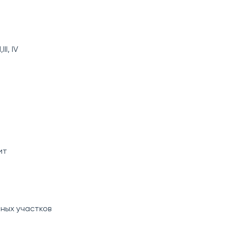
I, IV
ит
ных участков