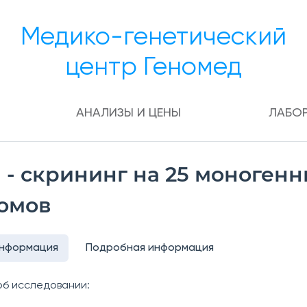
Медико-генетический
центр Геномед
АНАЛИЗЫ И ЦЕНЫ
ЛАБО
a - скрининг на 25 моноген
омов
информация
Подробная информация
б исследовании: