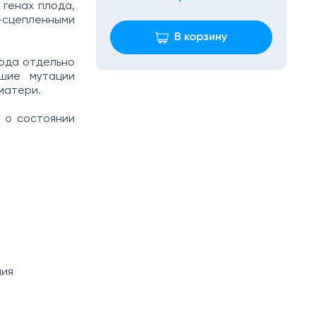
 генах плода,
сцепленными
В корзину
лода отдельно
кшие мутации
 матери.
 о состоянии
мия