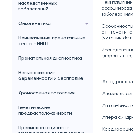
Неинвазивный
наследственных
ассоцииров
заболеваний
заболеваниям
Онкогенетика
Особенностью
от генотипа
Неинвазивные пренатальные
(мутации de 
тесты - НИПТ
Исследовани
здоровья пло
Пренатальная диагностика
Невынашивание
беременности и бесплодие
Ахондроплаз
Хромосомная патология
Алажилля си
Антли-Биксл
Генетические
предрасположенности
Апера синдр
Преимплантационное
Кардиофацио