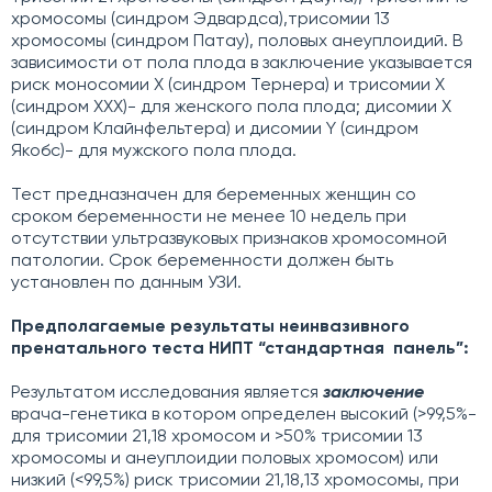
хромосомы (синдром Эдвардса),трисомии 13
хромосомы (синдром Патау), половых анеуплоидий. В
зависимости от пола плода в заключение указывается
риск моносомии Х (синдром Тернера) и трисомии Х
(синдром ХХХ)- для женского пола плода; дисомии Х
(синдром Клайнфельтера) и дисомии Y (синдром
Якобс)- для мужского пола плода.
Тест предназначен для беременных женщин со
сроком беременности не менее 10 недель при
отсутствии ультразвуковых признаков хромосомной
патологии. Срок беременности должен быть
установлен по данным УЗИ.
Предполагаемые результаты неинвазивного
пренатального теста НИПТ “стандартная панель”:
Результатом исследования является
заключение
врача-генетика
в котором определен высокий (>99,5%-
для трисомии 21,18 хромосом и >50% трисомии 13
хромосомы и анеуплоидии половых хромосом) или
низкий (<99,5%) риск трисомии 21,18,13 хромосомы, при