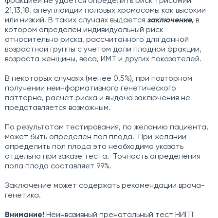
фракцией не удается определить риск трисомии
21,13,18, анеуплоидий половых хромосомы как высокий
или низкий. В таких случаях выдается
заключение,
в
котором определен индивидуальный риск
относительно риска, рассчитанного для данной
возрастной группы с учетом доли плодной фракции,
возраста женщины, веса, ИМТ и других показателей.
В некоторых случаях (менее 0,5%), при повторном
получении неинформативного генетического
паттерна, расчет риска и выдача заключения не
представляется возможным.
По результатам тестирования, по желанию пациента,
может быть определен пол плода. При желании
определить пол плода это необходимо указать
отдельно при заказе теста. Точность определения
пола плода составляет 99%.
Заключение может содержать рекомендации врача-
генетика.
Внимание!
Неинвазивный пренатальный тест НИПТ