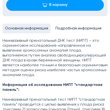
В корзину
Основная информация
Подробная информация
Неинвазивный пренатальный ДНК тест (НИПТ) – это
скрининговое исследование направленное на
выявление хромосомных аномалий плода,
выполняемое путем анализа свободноциркулирующей
ДНК плода в крови беременной женщины. НИПТ
является наиболее точным и безопасным скрининговым
методом оценки риска наиболее частых хромосомных
аномалий плода.
Информация об исследовании НИПТ “стандартная
панель”:
Неинвазивный пренатальный тест НИПТ “стандартная
панель” проводится с целью выявления у плода риска
трисомии 21 хромосомы (синдром Дауна), трисомии 18