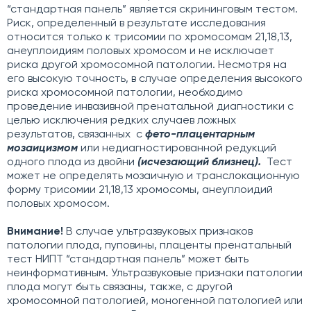
“стандартная панель” является скрининговым тестом.
Риск, определенный в результате исследования
относится только к трисомии по хромосомам 21,18,13,
анеуплоидиям половых хромосом и не исключает
риска другой хромосомной патологии. Несмотря на
его высокую точность, в случае определения высокого
риска хромосомной патологии, необходимо
проведение инвазивной пренатальной диагностики с
целью исключения редких случаев ложных
результатов, связанных с
фето-плацентарным
мозаицизмом
или
недиагностированной редукций
одного плода из двойни
(исчезающий близнец).
Тест
может не определять мозаичную и транслокационную
форму трисомии 21,18,13 хромосомы, анеуплоидий
половых хромосом.
Внимание!
В случае ультразвуковых признаков
патологии плода, пуповины, плаценты пренатальный
тест НИПТ “стандартная панель” может быть
неинформативным. Ультразвуковые признаки патологии
плода могут быть связаны, также, с другой
хромосомной патологией, моногенной патологией или