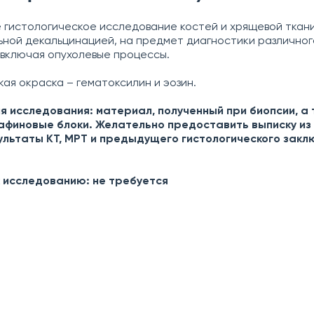
гистологическое исследование костей и хрящевой ткани
ной декальцинацией, на предмет диагностики различног
 включая опухолевые процессы.
кая окраска – гематоксилин и эозин.
я исследования
: материал, полученный при биопсии, а
афиновые блоки. Желательно предоставить выписку из
ультаты КТ, МРТ и предыдущего гистологического закл
к исследованию
: не требуется