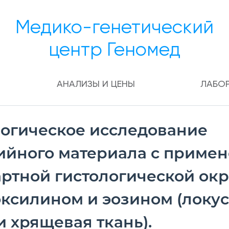
Медико-генетический
центр Геномед
АНАЛИЗЫ И ЦЕНЫ
ЛАБО
логическое исследование
ийного материала с приме
артной гистологической ок
ксилином и эозином (локус
и хрящевая ткань).