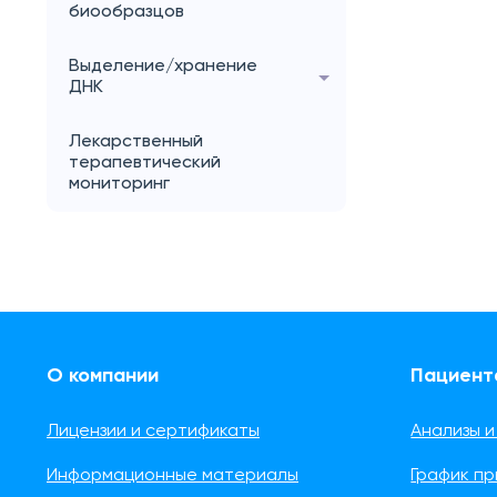
биообразцов
Выделение/хранение
ДНК
Лекарственный
терапевтический
мониторинг
О компании
Пациент
Лицензии и сертификаты
Анализы и
Информационные материалы
График п