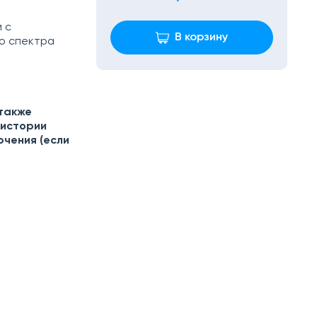
 с
В корзину
о спектра
 также
 истории
ючения (если