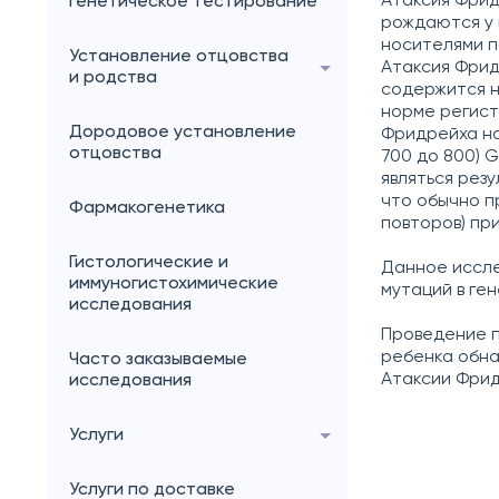
Атаксия Фрид
генетическое тестирование
рождаются у 
носителями п
Установление отцовства
Атаксия Фридр
и родства
содержится н
норме регист
Дородовое установление
Фридрейха на
отцовства
700 до 800) 
являться рез
что обычно п
Фармакогенетика
повторов) пр
Гистологические и
Данное иссле
иммуногистохимические
мутаций в ген
исследования
Проведение п
ребенка обна
Часто заказываемые
Атаксии Фрид
исследования
Услуги
Услуги по доставке