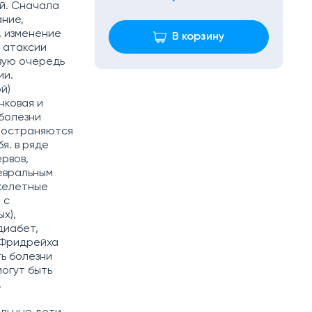
й. Сначала
ание,
, изменение
В корзину
й атаксии
рвую очередь
ии.
й)
чковая и
 болезни
пространяются
я. в ряде
рвов,
невральным
скелетные
 с
х),
диабет,
я Фридрейха
ь болезни
огут быть
.