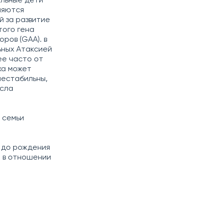
ольные дети
ляются
й за развитие
того гена
ров (GAA). в
ьных Атаксией
ее часто от
ха может
нестабильны,
исла
 семьи
 до рождения
е в отношении