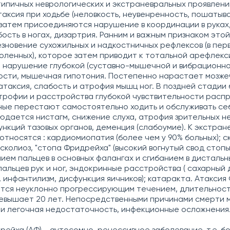
ипичных неврологических и экстраневральных проявлени
таксия при ходьбе (неловкость, неувенренность, пошатыв
 затем присоединяются нарушение в координации в руках
бость в ногах, дизартрия. Ранним и важным признаком это
езновение сухожильных и надкостничных рефлексов (в пе
коленных), которое затем приводит к тотальной арефлекс
нарушение глубокой (суставно-мышечной и вибрационно
ости, мышечная гипотония. Постепенно нарастает мозже
атаксия, слабость и атрофия мышц ног. В поздней стадии
трофии и расстройства глубокой чувствительности рас
ьные перестают самостоятельно ходить и обслуживать себ
юдается нистагм, снижение слуха, атрофия зрительных не
нкций тазовых органов, деменция (слабоумие). К экстра
относятся : кардиомиопатия (более чем у 90% больных); 
сколиоз, "стопа Фридрейха" (высокий вогнутый свод стопы
ием пальцев в основных фалангах и сгибанием в дистальны
альцев рук и ног, эндокринные расстройства ( сахарный 
, инфантилизм, дисфункция яичников); катаракта. Атакси
тся неуклонно прогрессирующим течением, длительност
евышает 20 лет. Непосредственными причинами смерти м
и легочная недостаточность, инфекционные осложнения