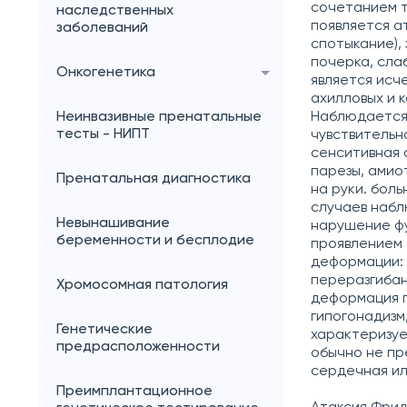
сочетанием т
наследственных
появляется а
заболеваний
спотыкание),
почерка, сла
Онкогенетика
является исч
ахилловых и 
Неинвазивные пренатальные
Наблюдается 
тесты - НИПТ
чувствительн
сенситивная 
парезы, амио
Пренатальная диагностика
на руки. бол
случаев набл
Невынашивание
нарушение фу
беременности и бесплодие
проявлением 
деформации: 
переразгибан
Хромосомная патология
деформация п
гипогонадизм
Генетические
характеризуе
предрасположенности
обычно не пр
сердечная ил
Преимплантационное