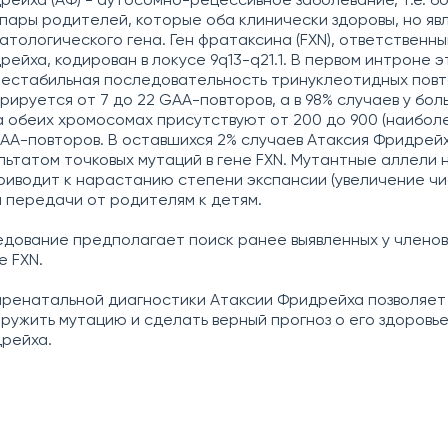
рейха (АФ) - аутосомно-рецессивное заболевание, т.е. б
пары родителей, которые оба клинически здоровы, но яв
атологического гена. Ген фратаксина (FXN), ответственны
ейха, кодирован в локусе 9q13-q21.1. В первом интроне э
естабильная последовательность тринуклеотидных повто
рируется от 7 до 22 GAA-повторов, а в 98% случаев у бол
 обеих хромосомах присутствуют от 200 до 900 (наибол
GAA-повторов. В оставшихся 2% случаев Атаксия Фридрей
ультатом точковых мутаций в гене FXN. Мутантные аллели 
риводит к нарастанию степени экспансии (увеличение ч
и передачи от родителям к детям.
дование предполагает поиск ранее выявленных у членов
е FXN.
ренатальной диагностики Атаксии Фридрейха позволяет
ружить мутацию и сделать верный прогноз о его здоровь
рейха.