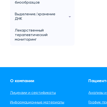
биообразцов
Выделение/хранение
ДНК
Лекарственный
терапевтический
мониторинг
О компании
Пациент
Лицензии и сертификаты
Анализы и
Информационные материалы
График п