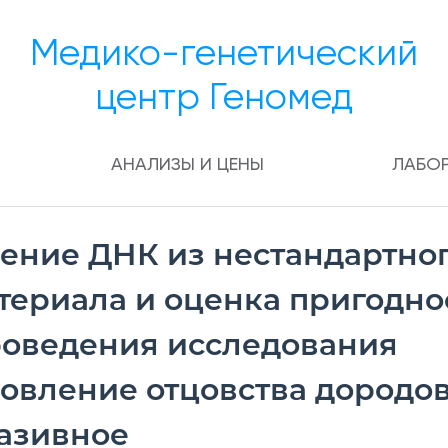
Медико-генетический
центр Геномед
АНАЛИЗЫ И ЦЕНЫ
ЛАБО
ение ДНК из нестандартно
териала и оценка пригодно
роведения исследования
новление отцовства дородов
азивное