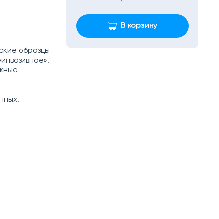
В корзину
ские образцы
инвазивное».
ежные
нных.