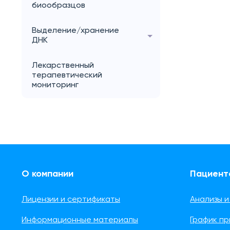
биообразцов
Выделение/хранение
ДНК
Лекарственный
терапевтический
мониторинг
О компании
Пациент
Лицензии и сертификаты
Анализы и
Информационные материалы
График п