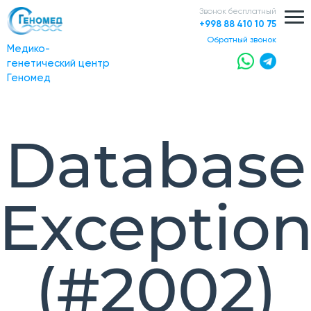
Звонок бесплатный
+998 88 410 10 75
обратный звонок
Медико-
генетический центр
Геномед
Database
Exceptio
(#2002)