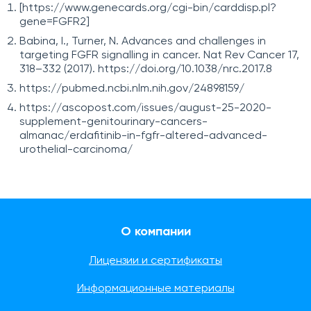
[https://www.genecards.org/cgi-bin/carddisp.pl?
gene=FGFR2]
Babina, I., Turner, N. Advances and challenges in
targeting FGFR signalling in cancer. Nat Rev Cancer 17,
318–332 (2017).
https://doi.org/10.1038/nrc.2017.8
https://pubmed.ncbi.nlm.nih.gov/24898159/
https://ascopost.com/issues/august-25-2020-
supplement-genitourinary-cancers-
almanac/erdafitinib-in-fgfr-altered-advanced-
urothelial-carcinoma/
О компании
Лицензии и сертификаты
Информационные материалы