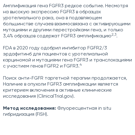
Амплификация гена FGFR3 редкое событие. Несмотря
на высокую экспрессию FGFR3 в образцах
уротелиального рака, она в подавляющем
большинстве случаев взаимосвязана с активирующими
мутациями и другими перестройками гена, и только
2,3
3,4% образцов содержат FGFR3 амплификацию
.
FDA в 2020 году одобрил ингибитор FGFR2/3
эрдафитинб для пациентов с уротелиальной
карциномой и мутациями гена FGFR3 и транслокациями
4
с участием генов FGFR2 и FGFR3.
Поиск анти-FGFR таргетной терапии продолжается,
Наличие в опухоли FGFR3 амплификации является
критерием включения в активные клинические
исследования (ClinicalTrial.gov).
Метод исследования:
Флуоресцентная in situ
гибридизация (FISH).