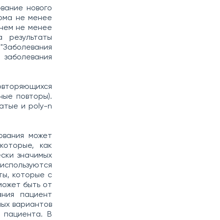
вание нового
нома не менее
днем не менее
а результаты
"Заболевания
заболевания
повторяющихся
ные повторы).
атые и poly-n
ования может
которые, как
ески значимых
используются
ты, которые с
может быть от
ания пациент
мых вариантов
 пациента. В