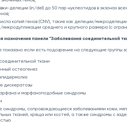
 значимых генов;
вки-делеции (in/del) до 50 пар нуклеотидов в экзонах все
енов;
исла копий генов (CNV), такие как делеции/микроделеции
/микродупликации среднего и крупного размера (с огран
я назначения панели "Заболевания соединительной тка
 показано если есть подозрение на следующие группы з
 соединительной ткани
нный остеогенез
эпидермолиз
е дискератозы
арфана и марфаноподобные синдромы
и
 синдромы, сопровождающиеся заболеваниями кожи, мяг
ьных тканей, хряща или костей, а также синдромы с зад
остью