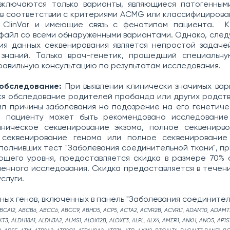
включаются только варианты, являющиеся патогенным
в соответствии с критериями ACMG или классифицирова
 ClinVar и имеющие связь с фенотипом пациента. 
файл со всеми обнаруженными вариантами. Однако, следу
ия данных секвенирования является непростой задаче
 знаний. Только врач-генетик, прошедший специальну
равильную консультацию по результатам исследования.
обследование:
При выявлении клинически значимых ва
я обследование родителей пробанда или других родств
ил причины заболевания но подозрение на его генетич
о пациенту может быть рекомендовано исследовани
иническое секвенирование экзома, полное секвенирво
 секвенирование генома или полное секвенирование
полнивших тест "Заболевания соединительной ткани", п
ющего уровня, предоставляется скидка в размере 70% 
енного исследования. Скидка предоставляется в течен
слуги.
ных генов, включенных в панель "Заболевания соедините
BCA12, ABCB6, ABCC6, ABCC9, ABHD5, ACP5, ACTA2, ACVR2B, ACVRL1, ADAM10, ADAMT
KT3, ALDH18A1, ALDH3A2, ALMS1, ALOX12B, ALOXE3, ALPL, ALX4, AMER1, ANKH, ANO5, AP1S1