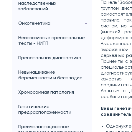
Панель "Забо
наследственных
группой дис
заболеваний
самостоятель
правило, та
Онкогенетика
систем, но 
(высокий ро
Неинвазивные пренатальные
деформирован
тесты - НИПТ
Выраженнос
выраженной 
серьезных ра
Пренатальная диагностика
Пациенты с 
специальнос
Невынашивание
диагностирую
беременности и бесплодие
качество 
соединитель
больным с Д
Хромосомная патология
реабилитации
Генетические
Виды генети
предрасположенности
соединительн
Однонуклео
Преимплантационное