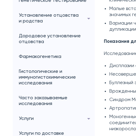
клинически
генетическое тестирование
Малые вста
значимых г
Установление отцовства
и родства
Вариации ч
дупликации
Дородовое установление
Показания дл
отцовства
Исследование
Фармакогенетика
Дисплазии
Гистологические и
Несоверше
иммуногистохимические
Буллезный 
исследования
Врожденны
Часто заказываемые
Синдром М
исследования
Артропати
Моногенные
Услуги
соединител
низкоросл
Услуги по доставке