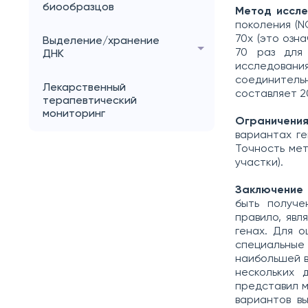
биообразцов
Метод иссле
поколения (N
70x (это озн
Выделение/хранение
70 раз для 
ДНК
исследовани
соединител
Лекарственный
составляет 2
терапевтический
мониторинг
Ограничения
вариантах ге
Точность мет
участки).
Заключение 
быть получе
правило, явл
генах. Для 
специальные 
наибольшей в
нескольких 
представил м
вариантов в