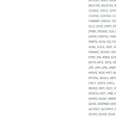
APCDD1, AQP5, ARSB,
BLOC1S3, BLOC1S6, B
CCND2, CDC6, CDH3, 
COL11A1, COL11A2, C
CREBBP, CRELD1, CRT
DLL3, DLX3, DMP1, D
EFNB1, EIF2AK3, ELN
EXPH5, FAM111A, FAM2
FKBP14, FLCN, FLG, F
GJB6, GJC2, GLB1, G
HGSNAT, HOXA11, HOXD1
IFT80, IHH, IKBKG, IL1
KRT17, KRT2, KRT5, K
LIFR, LIPH, LIPN, LM
MFAP5, MGP, MITF, M
MYO5A, NAGLU, NEK1,
ORC1, ORC4, ORC6, O
PIK3R2, PKP1, PLEC,
PORCN, POT1, PPIB, 
RAPSN, RASA1, RBBP8
SDHD, SERPINB7, SERP
SLC35D1, SLC39A13, 
SOX10, SOX18, SOX9, 