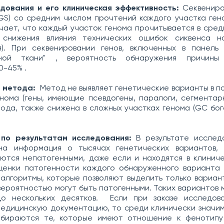
дования и его клиническая эффективность:
Секвениро
GS) со средним числом прочтений каждого участка ге
ачает, что каждый участок генома прочитывается в сре
снижения влияния технических ошибок сиквенса н
я). При секвенировании генов, включенных в панель 
ьной ткани" , вероятность обнаружения причины 
0-45% .
 метода:
Метод не выявляет генетические варианты в 
нома (гены, имеющие псевдогены, паралоги, сегментар
ода, также снижена в сложных участках генома (GC бог
по результатам исследования:
В результате исслед
на информация о тысячах генетических вариантов, 
яются непатогенными, даже если и находятся в клинич
оценки патогенности каждого обнаруженного варианта 
алгоритмы, которые позволяют выделить только вариан
ероятностью могут быть патогенными. Таких вариантов 
до нескольких десятков. Если при заказе исследов
едицинскую документацию, то среди клинически значи
ыбираются те, которые имеют отношение к фенотипу