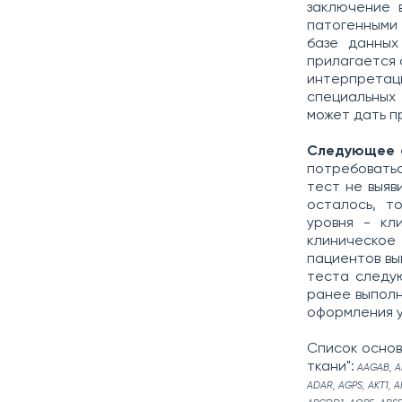
заключение 
патогенными 
базе данных
прилагается 
интерпретац
специальных
может дать п
Следующее 
потребоватьс
тест не выяв
осталось, т
уровня - кл
клиническое
пациентов вы
теста следу
ранее выполн
оформления у
Список основ
ткани":
AAGAB, A
ADAR, AGPS, AKT1, A