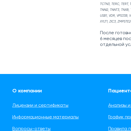
TCTN3, TERC, TERT, 
TNNI2, TNNT3, TNXB, 
USB1, VDR, VPS33B,
XYLT1, ZIC3, ZMPSTE
После готовн
6 месяцев по
отдельной усл
О компании
Пациент
Лицензии и сертификаты
Анализы и
Информационные материалы
График п
Вопросы-ответы
Правила 