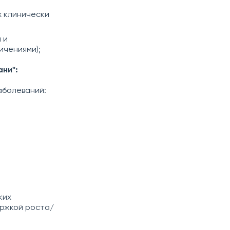
х клинически
 и
ичениями);
ни":
аболеваний:
ких
ержкой роста/