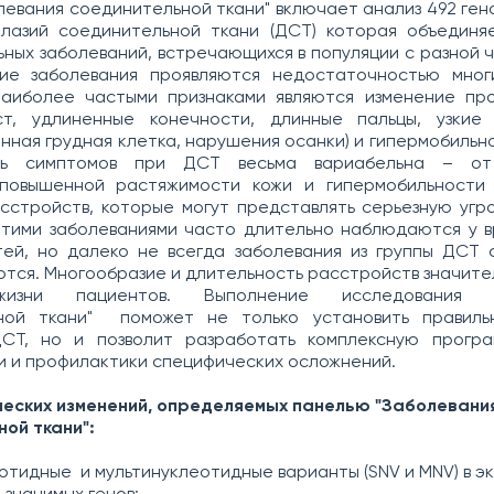
левания соединительной ткани" включает анализ 492 гено
плазий соединительной ткани (ДСТ) которая объединя
ных заболеваний, встречающихся в популяции с разной 
кие заболевания проявляются недостаточностью мног
наиболее частыми признаками являются изменение пр
ст, удлиненные конечности, длинные пальцы, узкие 
ная грудная клетка, нарушения осанки) и гипермобильно
ть симптомов при ДСТ весьма вариабельна – от
повышенной растяжимости кожи и гипермобильности 
сстройств, которые могут представлять серьезную угро
этими заболеваниями часто длительно наблюдаются у в
тей, но далеко не всегда заболевания из группы ДСТ 
тся. Многообразие и длительность расстройств значит
жизни пациентов. Выполнение исследования "З
ной ткани" поможет не только установить правиль
СТ, но и позволит разработать комплексную програ
 и профилактики специфических осложнений.
ческих изменений, определяемых панелью "Заболевани
ой ткани":
тидные и мультинуклеотидные варианты (SNV и MNV) в эк