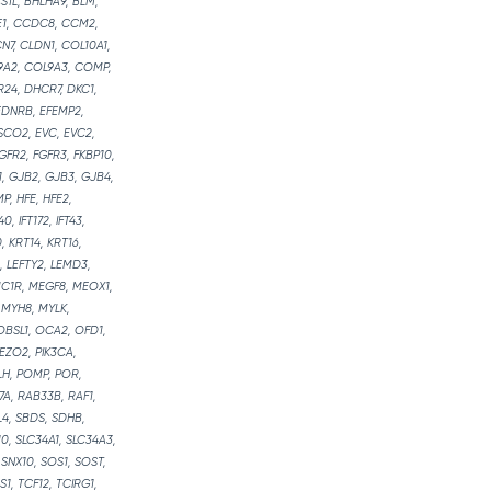
S1L, BHLHA9, BLM,
BE1, CCDC8, CCM2,
N7, CLDN1, COL10A1,
L9A2, COL9A3, COMP,
R24, DHCR7, DKC1,
 EDNRB, EFEMP2,
ESCO2, EVC, EVC2,
FGFR2, FGFR3, FKBP10,
1, GJB2, GJB3, GJB4,
P, HFE, HFE2,
, IFT172, IFT43,
0, KRT14, KRT16,
, LEFTY2, LEMD3,
 MC1R, MEGF8, MEOX1,
 MYH8, MYLK,
 OBSL1, OCA2, OFD1,
EZO2, PIK3CA,
LH, POMP, POR,
7A, RAB33B, RAF1,
L4, SBDS, SDHB,
10, SLC34A1, SLC34A3,
 SNX10, SOS1, SOST,
S1, TCF12, TCIRG1,