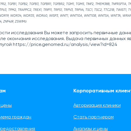
TFR2, TGFB1, TGFB2, TGFB3, TGFBR1, TGFBR2, TGM1, TGM5, TINF2, TMEM38B, TNFRSF11A, TN
TP63, TPM2, TRAPPC2, TREX1, TRIP11, TRPS1, TRPV3, TRPV4, TSC1, TSC2, TTC21B, TWIST1, T
 WDR19, WDR34, WDR35, WDR60, WISP3, WNT1, WNT10A, WNT10B, WNT5A, WNT7A, WRAP5
24, ZNF469, ZSWIM6
ости исследования Вы можете запросить первичные данн
сле окончания исследования. Выдача первичных данных я
угой https://price.genomed.ru/analysis/view?id=824
ам
Корпоративным клиен
 цены
Авторизация клиники
риема граждан
Стать партнером
предоставления
Анализы и цены