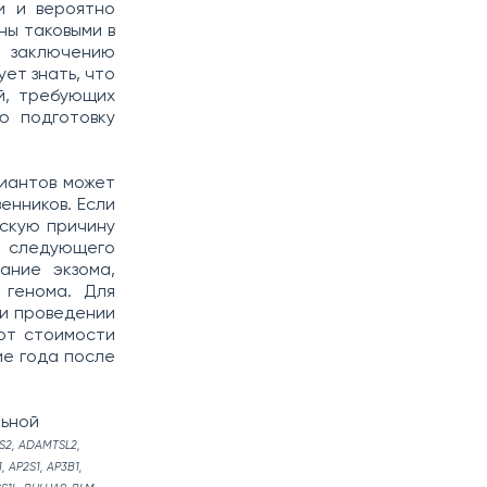
и и вероятно
ны таковыми в
К заключению
ет знать, что
й, требующих
ю подготовку
риантов может
енников. Если
ескую причину
е следующего
ание экзома,
 генома. Для
ри проведении
от стоимости
ие года после
льной
S2, ADAMTSL2,
, AP2S1, AP3B1,