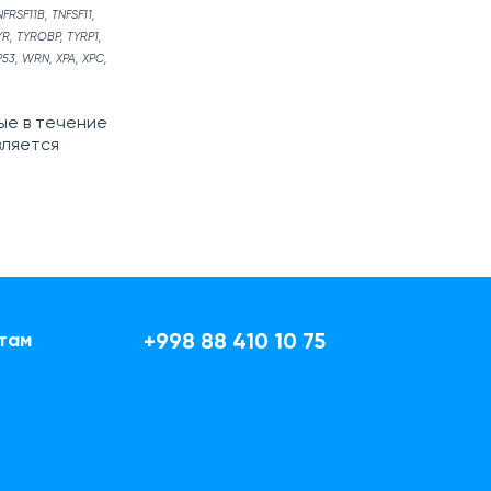
FRSF11B, TNFSF11,
YR, TYROBP, TYRP1,
3, WRN, XPA, XPC,
ые в течение
вляется
там
+998 88 410 10 75