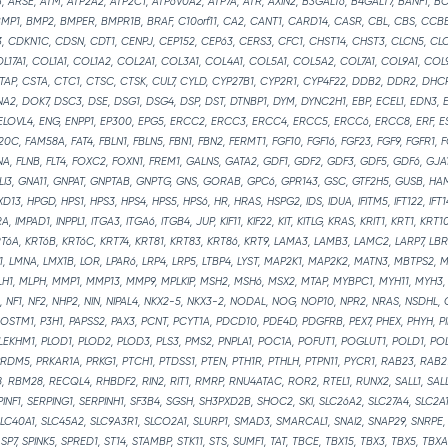
 ARSE, ATM, ATP2A2, ATP2C1, ATP6V0A2, ATP7A, ATR, AXIN2, B3GALT6, B4GALT7, BANF1, BC
MP1, BMP2, BMPER, BMPR1B, BRAF, C10orf11, CA2, CANT1, CARD14, CASR, CBL, CBS, CC
CDKN1C, CDSN, CDT1, CENPJ, CEP152, CEP63, CERS3, CFC1, CHST14, CHST3, CLCN5, CLC
OL17A1, COL1A1, COL1A2, COL2A1, COL3A1, COL4A1, COL5A1, COL5A2, COL7A1, COL9A1, CO
AP, CSTA, CTC1, CTSC, CTSK, CUL7, CYLD, CYP27B1, CYP2R1, CYP4F22, DDB2, DDR2, DHC
NA2, DOK7, DSC3, DSE, DSG1, DSG4, DSP, DST, DTNBP1, DYM, DYNC2H1, EBP, ECEL1, EDN3,
, ELOVL4, ENG, ENPP1, EP300, EPG5, ERCC2, ERCC3, ERCC4, ERCC5, ERCC6, ERCC8, ERF, 
0C, FAM58A, FAT4, FBLN1, FBLN5, FBN1, FBN2, FERMT1, FGF10, FGF16, FGF23, FGF9, FGFR1, 
LNA, FLNB, FLT4, FOXC2, FOXN1, FREM1, GALNS, GATA2, GDF1, GDF2, GDF3, GDF5, GDF6, GJA
LI3, GNA11, GNPAT, GNPTAB, GNPTG, GNS, GORAB, GPC6, GPR143, GSC, GTF2H5, GUSB, HAM
3, HPGD, HPS1, HPS3, HPS4, HPS5, HPS6, HR, HRAS, HSPG2, IDS, IDUA, IFITM5, IFT122, IFT140
1RA, IMPAD1, INPPL1, ITGA3, ITGA6, ITGB4, JUP, KIF11, KIF22, KIT, KITLG, KRAS, KRIT1, KRT1, KRT1
RT6A, KRT6B, KRT6C, KRT74, KRT81, KRT83, KRT86, KRT9, LAMA3, LAMB3, LAMC2, LARP7, LBR
BR1, LMNA, LMX1B, LOR, LPAR6, LRP4, LRP5, LTBP4, LYST, MAP2K1, MAP2K2, MATN3, MBTPS2,
LH1, MLPH, MMP1, MMP13, MMP9, MPLKIP, MSH2, MSH6, MSX2, MTAP, MYBPC1, MYH11, MYH3,
 NF1, NF2, NHP2, NIN, NIPAL4, NKX2-5, NKX3-2, NODAL, NOG, NOP10, NPR2, NRAS, NSDHL,
STM1, P3H1, PAPSS2, PAX3, PCNT, PCYT1A, PDCD10, PDE4D, PDGFRB, PEX7, PHEX, PHYH, PI
 PLEKHM1, PLOD1, PLOD2, PLOD3, PLS3, PMS2, PNPLA1, POC1A, POFUT1, POGLUT1, POLD1, PO
PRDM5, PRKAR1A, PRKG1, PTCH1, PTDSS1, PTEN, PTH1R, PTHLH, PTPN11, PYCR1, RAB23, RAB2
, RBM28, RECQL4, RHBDF2, RIN2, RIT1, RMRP, RNU4ATAC, ROR2, RTEL1, RUNX2, SALL1, SAL
INF1, SERPING1, SERPINH1, SF3B4, SGSH, SH3PXD2B, SHOC2, SKI, SLC26A2, SLC27A4, SLC2A
SLC40A1, SLC45A2, SLC9A3R1, SLCO2A1, SLURP1, SMAD3, SMARCAL1, SNAI2, SNAP29, SNRPE,
SP7, SPINK5, SPRED1, ST14, STAMBP, STK11, STS, SUMF1, TAT, TBCE, TBX15, TBX3, TBX5, TBXA