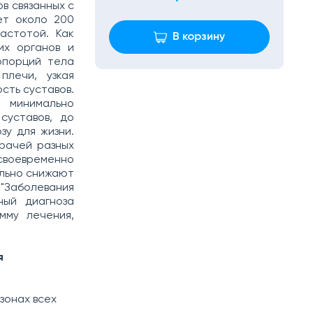
в связанных с
ет около 200
частотой. Как
В корзину
их органов и
опорций тела
плечи, узкая
сть суставов.
 минимально
суставов, до
зу для жизни.
рачей разных
своевременно
ельно снижают
аболевания
ный диагноза
мму лечения,
я
зонах всех