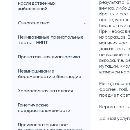
результата. 
наследственных
внучка, либо
заболеваний
братья и сес
процедура дл
Онкогенетика
Бесплатный п
При необходи
Неинвазивные пренатальные
из образцов.
тесты - НИПТ
наличия част
доказательно
невысокой – 
Пренатальная диагностика
вывода, т.е.
мутации, «мо
Невынашивание
возможен нео
беременности и бесплодие
Метод иссле
фрагментов).
Хромосомная патология
предмет совп
Генетические
Вероятность п
предрасположенности
Данная услуг
Преимплантационное