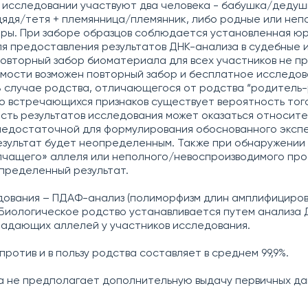
В исследовании участвуют два человека - бабушка/дедушк
 дядя/тетя + племянница/племянник, либо родные или не
тры. При заборе образцов соблюдается установленная ю
я предоставления результатов ДНК-анализа в судебные 
овторный забор биоматериала для всех участников не п
мости возможен повторный забор и бесплатное исследов
 В случае родства, отличающегося от родства “родитель
о встречающихся признаков существует вероятность того
сть результатов исследования может оказаться относит
недостаточной для формулирования обоснованного эксп
 результат будет неопределенным. Также при обнаружении
лчащего» аллеля или неполного/невоспроизводимого пр
пределенный результат.
дования – ПДАФ-анализ (полиморфизм длин амплифициро
 Биологическое родство устанавливается путем анализа 
адающих аллелей у участников исследования.
ротив и в пользу родства составляет в среднем 99,9%.
а не предполагает дополнительную выдачу первичных да