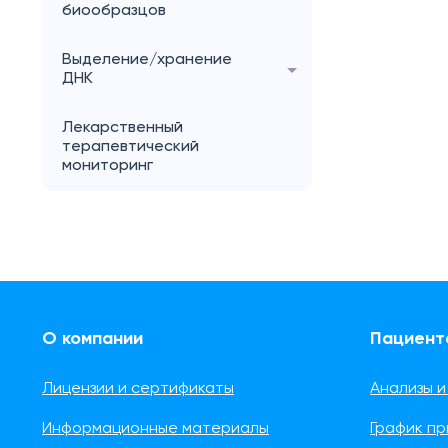
биообразцов
Выделение/хранение
ДНК
Лекарственный
терапевтический
мониторинг
О компании
Пациент
Лицензии и сертификаты
Анализы и
Информационные материалы
График п