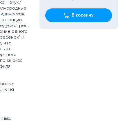
а + внук/
полнородные
ридическая
В корзину
инстанции.
редусмотрен.
ание одного
-ребенок” и
, что
ельно
ертного
 признаков
офиля
ванных
ДНК на
нных.