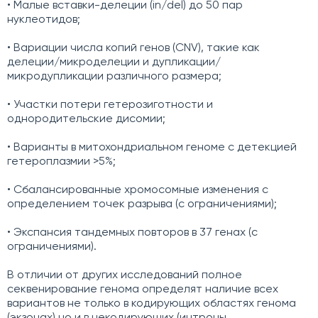
• Малые вставки-делеции (in/del) до 50 пар
нуклеотидов;
• Вариации числа копий генов (CNV), такие как
делеции/микроделеции и дупликации/
микродупликации различного размера;
• Участки потери гетерозиготности и
однородительские дисомии;
• Варианты в митохондриальном геноме с детекцией
гетероплазмии >5%;
• Сбалансированные хромосомные изменения с
определением точек разрыва (с ограничениями);
• Экспансия тандемных повторов в 37 генах (с
ограничениями).
В отличии от других исследований полное
секвенирование генома определят наличие всех
вариантов не только в кодирующих областях генома