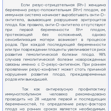
Если резус-отрицательная (Rh-) женщина
беременна резус-положительным (Rh+) плодом, её
иммунная система начинает вырабатывать анти-D-
антитела, вызывающие разрушение эритроцитов
плода. Как правило, анти-D-антитела отсутствуют
при первой беременности Rh+ плодом,
протекающей без осложнений, однако
сенсибилизация матери возникает в процессе
родов. При каждой последующей беременности
или при повреждении плаценты увеличивается риск
развития гемолитической болезни плода. 98%
случаев гемолитической болезни новорожденных
связаны именно с D-резус-антигеном. При раннем
проявлении резус-конфликт может стать причиной
нарушения развития плода, преждевременных
родов или выкидышей.
Так как антирезусную профилактику
иммуноглобулином человека рекомендовано
проводить на 28 неделе первой и последующих
беременностей, то определение резус-фактора
плода на ранних сроках является необходимым.