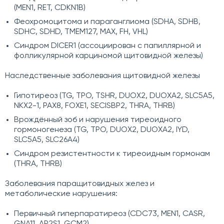
(MEN1, RET, CDKN1B)
Феохромоцитома и параганглиома (SDHA, SDHB,
SDHC, SDHD, TMEM127, MAX, FH, VHL)
Синдром DICER1 (ассоциирован с папиллярной и
фолликулярной карциномой щитовидной железы)
Наследственные заболевания щитовидной железы
Гипотиреоз (TG, TPO, TSHR, DUOX2, DUOXA2, SLC5A5,
NKX2-1, PAX8, FOXE1, SECISBP2, THRA, THRB)
Врождённый зоб и нарушения тиреоидного
гормоногенеза (TG, TPO, DUOX2, DUOXA2, IYD,
SLC5A5, SLC26A4)
Синдром резистентности к тиреоидным гормонам
(THRA, THRB)
Заболевания паращитовидных желез и
метаболические нарушения:
Первичный гиперпаратиреоз (CDC73, MEN1, CASR,