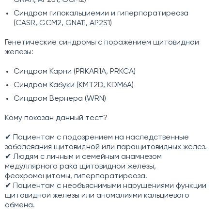
GNA11, AP2S1, GCM2)
Синдром гипокальциемии и гиперпаратиреоза
(CASR, GCM2, GNA11, AP2S1)
Генетические синдромы с поражением щитовидной
железы:
Синдром Карни (PRKAR1A, PRKCA)
Синдром Кабуки (KMT2D, KDM6A)
Синдром Вернера (WRN)
Кому показан данный тест?
✔ Пациентам с подозрением на наследственные
заболевания щитовидной или паращитовидных желез.
✔ Людям с личным и семейным анамнезом
медуллярного рака щитовидной железы,
феохромоцитомы, гиперпаратиреоза.
✔ Пациентам с необъяснимыми нарушениями функции
щитовидной железы или аномалиями кальциевого
обмена.