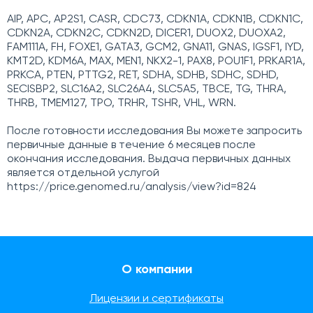
AIP, APC, AP2S1, CASR, CDC73, CDKN1A, CDKN1B, CDKN1C,
CDKN2A, CDKN2C, CDKN2D, DICER1, DUOX2, DUOXA2,
FAM111A, FH, FOXE1, GATA3, GCM2, GNA11, GNAS, IGSF1, IYD,
KMT2D, KDM6A, MAX, MEN1, NKX2-1, PAX8, POU1F1, PRKAR1A,
PRKCA, PTEN, PTTG2, RET, SDHA, SDHB, SDHC, SDHD,
SECISBP2, SLC16A2, SLC26A4, SLC5A5, TBCE, TG, THRA,
THRB, TMEM127, TPO, TRHR, TSHR, VHL, WRN.
После готовности исследования Вы можете запросить
первичные данные в течение 6 месяцев после
окончания исследования. Выдача первичных данных
является отдельной услугой
https://price.genomed.ru/analysis/view?id=824
О компании
Лицензии и сертификаты