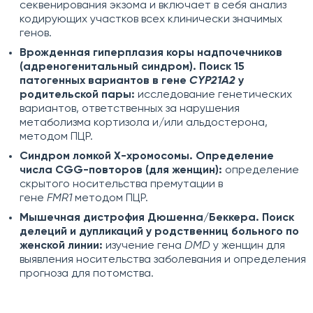
секвенирования экзома и включает в себя анализ
кодирующих участков всех клинически значимых
генов.
Врожденная гиперплазия коры надпочечников
(адреногенитальный синдром). Поиск 15
патогенных вариантов в гене
CYP21A2
у
родительской пары:
исследование генетических
вариантов, ответственных за нарушения
метаболизма кортизола и/или альдостерона,
методом ПЦР.
Синдром ломкой Х-хромосомы. Определение
числа CGG-повторов (для женщин):
определение
скрытого носительства премутации в
гене
FMR1
методом ПЦР.
Мышечная дистрофия Дюшенна/Беккера. Поиск
делеций и дупликаций у родственниц больного по
женской линии:
изучение гена
DMD
у женщин для
выявления носительства заболевания и определения
прогноза для потомства.