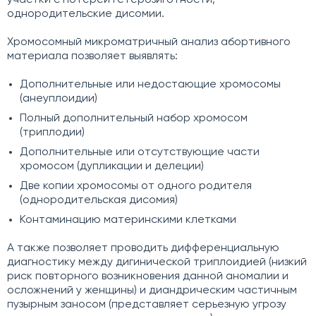
участки с потерей гетерозиготности,
однородительские дисомии.
Хромосомный микроматричный анализ абортивного
материала позволяет выявлять:
Дополнительные или недостающие хромосомы
(анеуплоидии)
Полный дополнительный набор хромосом
(триплодии)
Дополнительные или отсутствующие части
хромосом (дупликации и делеции)
Две копии хромосомы от одного родителя
(
однородительская дисомия
)
Контаминацию материнскими клетками
А также позволяет проводить дифференциальную
диагностику между дигинической триплоидией (низкий
риск повторного возникновения данной аномалии и
осложнений у женщины) и диандрическим частичным
пузырным заносом (представляет серьезную угрозу