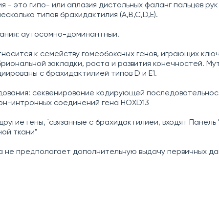
 - это гипо- или аплазия дистальных фаланг пальцев рук 
сколько типов брахидактилия (А,B,C,D,E).
ания: аутосомно-доминантный.
тносится к семейству гомеобоксных генов, играющих ключ
риональной закладки, роста и развития конечностей. Мут
иированы с брахидактилией типов D и Е1.
дования: секвенирование кодирующей последовательнос
он-интронных соединений гена HOXD13
другие гены, `связанные с брахидактилией, входят Панель
ой ткани"
а не предполагает дополнительную выдачу первичных да