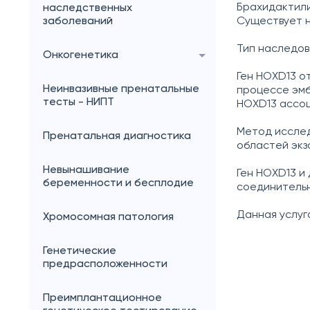
Брахидактилия
наследственных
заболеваний
Существует не
Тип наследов
Онкогенетика
Ген HOXD13 о
Неинвазивные пренатальные
процессе эмб
тесты - НИПТ
HOXD13 ассоц
Метод иссле
Пренатальная диагностика
областей экз
Невынашивание
Ген HOXD13 и 
беременности и бесплодие
соединительн
Данная услуг
Хромосомная патология
Генетические
предрасположенности
Преимплантационное