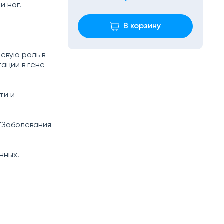
и ног.
В корзину
евую роль в
ации в гене
ти и
"Заболевания
нных.