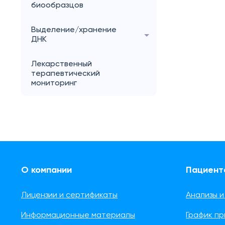
биообразцов
Выделение/хранение
ДНК
Лекарственный
терапевтический
мониторинг
О компании
Пациент
Лицензии и сертификаты
Анализы и
Информационные материалы
График п