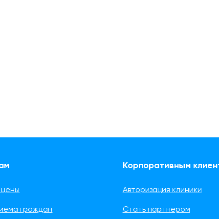
ам
Корпоративным клиен
 цены
Авторизация клиники
риема граждан
Стать партнером