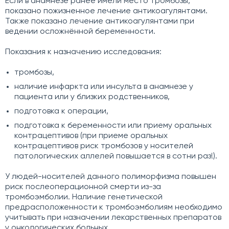
Если в анамнезе ранее имели место тромбозы,
показано пожизненное лечение антикоагулянтами.
Также показано лечение антикоагулянтами при
ведении осложнённой беременности.
Показания к назначению исследования:
тромбозы,
наличие инфаркта или инсульта в анамнезе у
пациента или у близких родственников,
подготовка к операции,
подготовка к беременности или приему оральных
контрацептивов (при приеме оральных
контрацептивов риск тромбозов у носителей
патологических аллелей повышается в сотни раз!).
У людей-носителей данного полиморфизма повышен
риск послеоперационной смерти из-за
тромбоэмболии. Наличие генетической
предрасположенности к тромбоэмболиям необходимо
учитывать при назначении лекарственных препаратов
у онкологических больных.