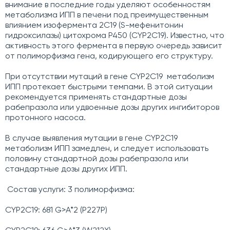
внимание в последние годы уделяют особенностям
метаболизма ИПП в печени под преимущественным
влиянием изофермента 2С19 (S-мефенитонин
гидроксилазы) цитохрома Р450 (CYP2C19). Известно, что
активность этого фермента в первую очередь зависит
от полиморфизма гена, кодирующего его структуру.
При отсутствии мутаций в гене CYP2C19 метаболизм
ИПП протекает быстрыми темпами. В этой ситуации
рекомендуется применять стандартные дозы
рабепразола или удвоенные дозы других ингибиторов
протонного насоса.
В случае выявления мутации в гене CYP2C19
метаболизм ИПП замедлен, и следует использовать
половину стандартной дозы рабепразола или
стандартные дозы других ИПП.
Состав услуги: 3 полиморфизма:
CYP2C19: 681 G>A*2 (P227P)