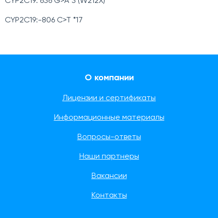
CYP2С19: 636 G>A*3 (W212X)
CYP2C19:-806 C>T *17
О компании
Лицензии и сертификаты
Информационные материалы
Вопросы-ответы
Наши партнеры
Вакансии
Контакты