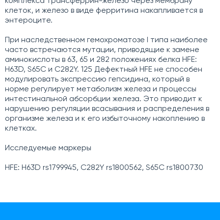
комплекса трансферрин-железо через мембрану
клеток, и железо в виде ферритина накапливается в
энтероците.
При наследственном гемохроматозе I типа наиболее
часто встречаются мутации, приводящие к замене
аминокислоты в 63, 65 и 282 положениях белка HFE:
H63D, S65C и C282Y. 125 Дефектный HFE не способен
модулировать экспрессию гепсидина, который в
норме регулирует метаболизм железа и процессы
интестинальной абсорбции железа. Это приводит к
нарушению регуляции всасывания и распределения в
организме железа и к его избыточному накоплению в
клетках.
Исследуемые маркеры
HFE: H63D rs1799945, С282Y rs1800562, S65C rs1800730