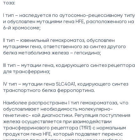
тоза:
I тип – наследуется по аутосомно-рецессивному типу
и обусловлен мутациями гена HFE, расположенного на
6-й хромосоме;
II тип – ювенильный гемохроматоз, обусловлен
мутациями гена, ответственного за синтез другого
белка метаболизма железа – гепсидина;
III тип – мутации гена, кодирующего синтез рецептора
для трансферрина;
IV тип – мутации гена SLC40A1, кодирующего синтез
транспортного белка ферропортина.
Наиболее распространен I тип гемохроматоза, что
обусловливает необходимость молекулярно-
генетичес- кой диагностики. Регуляция поступления
железа осуществляется при взаимодействии
трансферринового рецептора (TfR1) с нормальным
продуктом гена HFE, который подавляет перенос