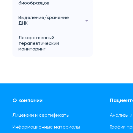
биообразцов
Выделение/хранение
ДНК
Лекарственный
терапевтический
мониторинг
О компании
Пациент
Лицензии и сертификаты
Анализы и
Информационные материалы
График п