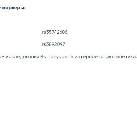
 маркеры:
rs35742686
rs3892097
ам исследования Вы получаете интерпретацию генетика.