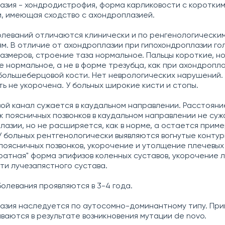
азия - хондродистрофия, форма карликовости с коротки
, имеющая сходство с ахондроплазией.
олеваний отличаются клинически и по ренгенологически
м. В отличие от ахондроплазии при гипохондроплазии го
азмеров, строение таза нормальное. Пальцы короткие, но
 нормальное, а не в форме трезубца, как при ахондропла
большеберцовой кости. Нет неврологических нарушений.
ть не укорочена. У больных широкие кисти и стопы.
ой канал сужается в каудальном направлении. Расстоян
к поясничных позвонков в каудальном направлении не суж
лазии, но не расширяется, как в норме, а остается прим
У больных рентгенологически выявляются вогнутые контур
поясничных позвонков, укорочение и утолщение плечевых
дратная" форма эпифизов коленных суставов, укорочение 
сти лучезапястного сустава.
олевания проявляются в 3-4 года.
азия наследуется по аутосомно-доминантному типу. Пр
иваются в результате возникновения мутации de novo.