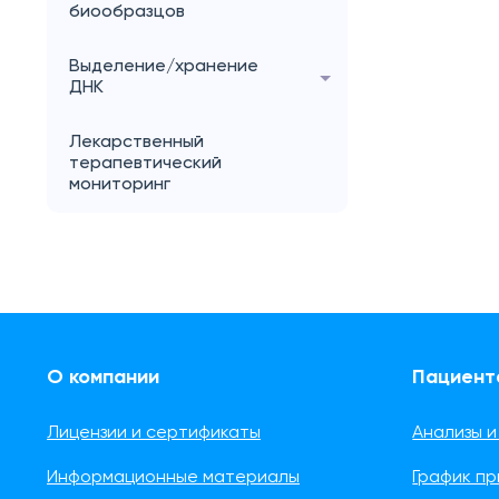
биообразцов
Выделение/хранение
ДНК
Лекарственный
терапевтический
мониторинг
О компании
Пациент
Лицензии и сертификаты
Анализы и
Информационные материалы
График п