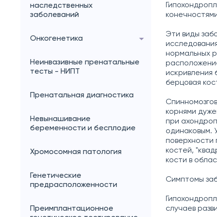
Гипохондропл
наследственных
заболеваний
конечностями
Эти виды заб
Онкогенетика
исследования
нормальных р
Неинвазивные пренатальные
расположение
тесты - НИПТ
искривления 
берцовая кос
Пренатальная диагностика
Спинномозгов
корнями дуже
Невынашивание
при ахондроп
беременности и бесплодие
одинаковым. 
поверхности 
костей, "ква
Хромосомная патология
кости в обла
Генетические
Симптомы заб
предрасположенности
Гипохондропл
Преимплантационное
случаев разв