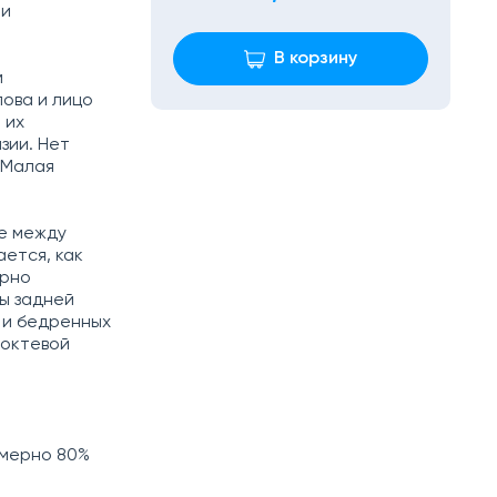
ми
В корзину
м
лова и лицо
 их
зии. Нет
 Малая
ие между
ается, как
ерно
ы задней
 и бедренных
локтевой
имерно 80%