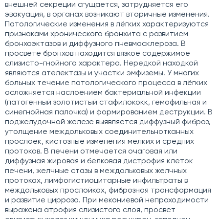
внешней секреции сгущается, затрудняется его
эвакуация, в органах возникают вторичные изменения.
Патологические изменения в лёгких характеризуются
признаками хронического бронхита с развитием
бронхоэктазов и диффузного пневмосклероза. В
просвете бронхов находится вязкое содержимое
слизисто-гнойного характера. Нередкой находкой
являются ателектазы и участки эмфиземы. У многих
больных течение патологического процесса в лёгких
осложняется наслоением бактериальной инфекции
(патогенный золотистый стафилококк, гемофильная и
синегнойная палочка) и формированием деструкции. В
поджелудочной железе выявляется диффузный фиброз,
утолщение междольковых соединительнотканных
прослоек, кистозные изменения мелких и средних
протоков. В печени отмечается очаговая или
диффузная жировая и белковая дистрофия клеток
печени, желчные стазы в междольковых желчных
протоках, лимфогистиоцитарные инфильтраты в
междольковых прослойках, фиброзная трансформация
и развитие цирроза. При мекониевой непроходимости
выражена атрофия слизистого слоя, просвет