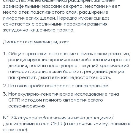
слизистых желез кишечника расширен, заполнен
эозинофильными массами секрета, местами имеет
место отёк подслизистого слоя, расширение
лимфатических щелей. Нередко муковисцидоз
сочетается с различными пороками развития
желудочно-кишечного тракта.
Диагностика муковисцидоза:
Общие признаки: отставание в физическом развитии,
рецидивирующие хронические заболевания органов
дыхания, полипы носа, упорно текущий хронический
гайморит, хронический бронхит, рецидивирующий
панкреатит, дыхательная недостаточность.
Потовая проба: ионофорез с пилокарпином.
Молекулярно-генетическое исследование гена
CFTR методом прямого автоматического
секвенирования.
В 1-3% случаев заболевания вызвано делециями/
дупликациями в гене CFTR (а не точечными мутациями в
этом гене).