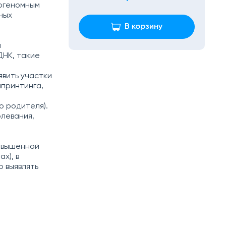
ногеномным
ных
В корзину
и
ДНК, такие
явить участки
мпринтинга,
о родителя).
олевания,
овышенной
х), в
ю выявлять