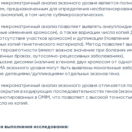
микроматричный анализ экзонного уровня является пол
ем, предназначенным для определения несбалансирован
аномалий, в том числе субмикроскопических.
микроматричный анализ позволяет выявлять анеуплоиди
ные изменения хромосом), а также вариации числа копий 
(отсутствие участков хромосом) и дупликации (появление
ых копий генетического материала). Метод позволяет вы
етерозиготности (имеют важное значение при болезнях и
енных браках, аутосомно-рецессивных заболеваниях),
ские дисомии (наличие в геноме двух хромосом от одног
А экзонного уровня могут быть выявлены моногенные заб
е делециями/дупликациями отдельных экзонов гена.
микроматричный анализ экзонного уровня отличается п
окрытия в кодирующих последовательностях генов (экзона
ннотированных в OMIM, что позволяет с высокой точность
ла их копий.
ля выполнения исследования: