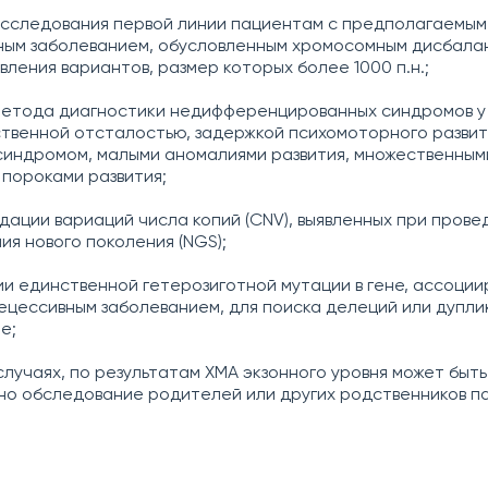
исследования первой линии пациентам с предполагаемым
ым заболеванием, обусловленным хромосомным дисбалан
вления вариантов, размер которых более 1000 п.н.;
метода диагностики недифференцированных синдромов у
ственной отсталостью, задержкой психомоторного развит
индромом, малыми аномалиями развития, множественным
пороками развития;
идации вариаций числа копий (CNV), выявленных при прове
ия нового поколения (NGS);
ии единственной гетерозиготной мутации в гене, ассоци
цессивным заболеванием, для поиска делеций или дупли
е;
случаях, по результатам ХМА экзонного уровня может быть
о обследование родителей или других родственников п