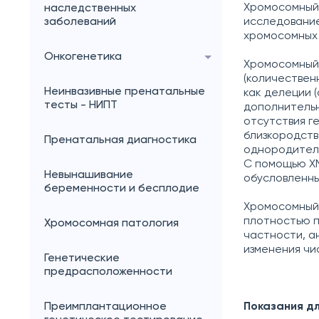
Хромосомный 
наследственных
заболеваний
исследовани
хромосомных 
Онкогенетика
Хромосомный 
(количествен
Неинвазивные пренатальные
как делеции 
тесты - НИПТ
дополнительн
отсутствия г
близкородств
Пренатальная диагностика
однородитель
С помощью ХМ
Невынашивание
обусловленны
беременности и бесплодие
Хромосомный 
плотностью п
Хромосомная патология
частности, а
изменения чис
Генетические
предрасположенности
Преимплантационное
Показания д