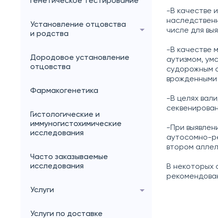
генетическое тестирование
-В качестве 
наследственн
Установление отцовства
числе для выя
и родства
-В качестве 
Дородовое установление
аутизмом, ум
отцовства
судорожным с
врожденными 
Фармакогенетика
-В целях вал
секвенирован
Гистологические и
иммуногистохимические
-При выявлен
исследования
аутосомно-ре
втором аллел
Часто заказываемые
исследования
В некоторых 
рекомендован
Услуги
Услуги по доставке