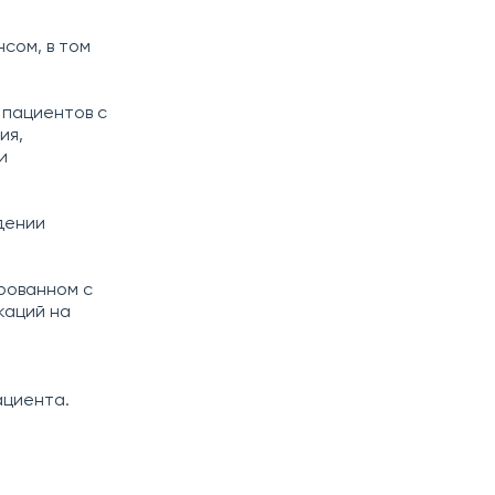
сом, в том
 пациентов с
ия,
и
дении
ированном с
каций на
ациента.