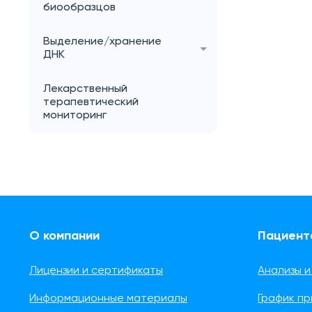
биообразцов
Выделение/хранение
ДНК
Лекарственный
терапевтический
мониторинг
О компании
Пациент
Лицензии и сертификаты
Анализы и
Информационные материалы
График п